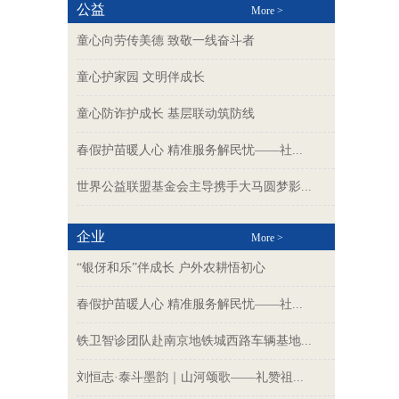
公益
More >
童心向劳传美德 致敬一线奋斗者
童心护家园 文明伴成长
童心防诈护成长 基层联动筑防线
春假护苗暖人心 精准服务解民忧——社...
世界公益联盟基金会主导携手大马圆梦影...
企业
More >
“银伢和乐”伴成长 户外农耕悟初心
春假护苗暖人心 精准服务解民忧——社...
铁卫智诊团队赴南京地铁城西路车辆基地...
刘恒志·泰斗墨韵｜山河颂歌——礼赞祖...