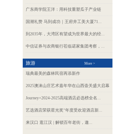
广东商学院王洋：用科技重塑瓜子产业链
国潮礼赞 马到成功｜王府井工美大厦71...
到2035年，大湾区有望成为世界最大的经...
中信证券与农商银行莅临诺家集团考察，...
旅游
More >
瑞典最美的森林民宿再添新作
2025澳涞山庄艺术嘉年华在山西壶关盛大启幕
Journey+2024-2025高端酒店必选榜全名...
艺选酒店荣获星光奖“年度受欢迎酒店新...
来汉口 逛江汉 | 解锁百年老街，遨...