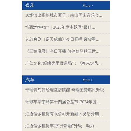
娱乐
More >
10场演出唱响城市夏天！南山周末音乐会...
“唱歌学中文”｜2025年度主题季“最佳...
玄幻爽剧《逆天成仙》今日开播 废柴重...
《三嫁魔君》今日开播 何健麒马秋三世...
广仁文化"螺蛳壳里做道场"：《春来定风...
汽车
More >
奇瑞青岛韩经理驻店赋能 奇瑞宝赞惠民升级
环球车享荣膺第十四届公益节“2024年度...
汇通信诚租赁有限公司开新融：灵活分期...
汇通信诚租赁车贷“开新融”升级，助力...