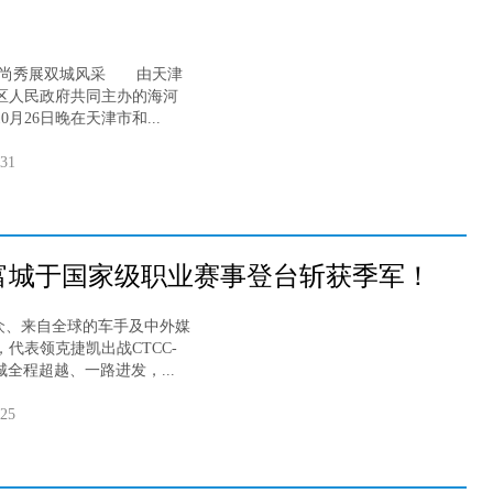
尚秀展双城风采 由天津
区人民政府共同主办的海河
月26日晚在天津市和...
-31
富城于国家级职业赛事登台斩获季军！
观众、来自全球的车手及中外媒
，代表领克捷凯出战CTCC-
城全程超越、一路进发，...
-25