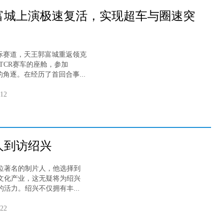
富城上演极速复活，实现超车与圈速突
际赛道，天王郭富城重返领克
 TCR赛车的座舱，参加
赛的角逐。在经历了首回合事...
-12
人到访绍兴
著名的制片人，他选择到
文化产业，这无疑将为绍兴
活力。绍兴不仅拥有丰...
-22