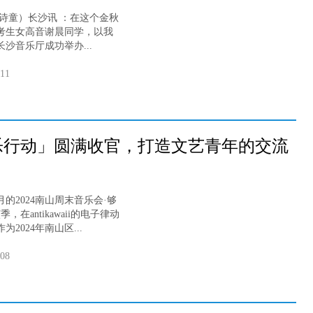
 诗童）长沙讯 ：在这个金秋
考生女高音谢晨同学，以我
沙音乐厅成功举办...
-11
「漫乐行动」圆满收官，打造文艺青年的交流
的2024南山周末音乐会·够
，在antikawaii的电子律动
024年南山区...
-08