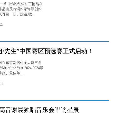
一首《畅饮红尘》正悄然在
作品由灵魂词作家许鹏创作,
耳目一新。没错,歌...
-25
小姐/先生”中国赛区预选赛正式启动！
4日在东京新宿住友大厦三角
f the Year 2024 2024最
姐、最佳年...
-12
女高音谢晨独唱音乐会唱响星辰