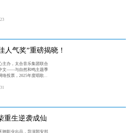
-23
最佳人气奖”重磅揭晓！
主办，太合音乐集团联合
学中文——与自然和鸣主题季
投票，2025年度唱歌...
-31
柴重生逆袭成仙
翊影业出品，导演郭安邦