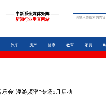
—— 中新系全媒体矩阵 ——
新闻行业垂直网站
汽车
房产
健康
教育
消费
乐会“浮游频率”专场5月启动