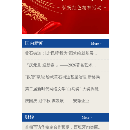
国内新闻
More >
黄石街道：以“民呼我为”画笔绘就基层...
『庆元旦 迎新春 』——2026著名艺术...
“数智”赋能 绘就黄石街道基层治理 新格局
第二届新时代网络文学“白马奖” 大奖揭晓
庆国庆 迎中秋 谋发展 ——安徽企业...
财经
More >
首相再访华稳定合作预期，西班牙肉类巨...