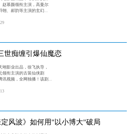
、赵慕颜领衔主演，高曼尔
翎、郝韵等主演的玄幻...
-29
三世痴缠引爆仙魔恋
翊影业出品，徐飞执导，
元领衔主演的古装仙侠剧
讯视频，全网独播！该剧...
-13
来定风波》如何用"以小博大"破局