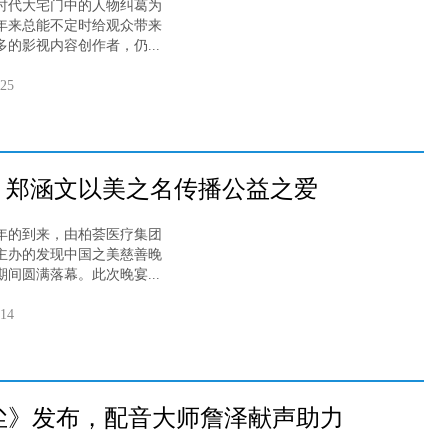
代大宅门中的人物纠葛为
年来总能不定时给观众带来
的影视内容创作者，仍...
-25
，郑涵文以美之名传播公益之爱
年的到来，由柏荟医疗集团
主办的发现中国之美慈善晚
间圆满落幕。此次晚宴...
-14
尘》发布，配音大师詹泽献声助力