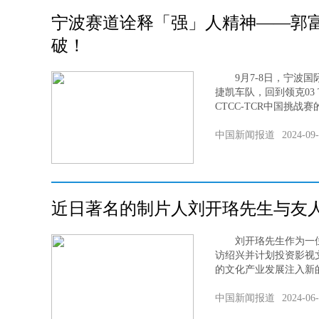
宁波赛道诠释「强」人精神——郭
破！
9月7-8日，宁波国
捷凯车队，回到领克03
CTCC-TCR中国挑战
中国新闻报道
2024-09
近日著名的制片人刘开珞先生与友
刘开珞先生作为一位
访绍兴并计划投资影视
的文化产业发展注入新的
中国新闻报道
2024-06