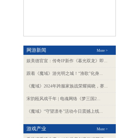
网游新闻
More >
娱美德官宣：传奇IP新作《暮光双龙》即...
跟着《魔域》游光明之城！“渔歌”化身...
《魔域》2024年跨服家族战荣耀揭晓，赛...
宋韵瓯风戏千年 | 电魂网络《梦三国2...
《魔域》“守望凛冬”活动今日震撼上线...
游戏产业
More >