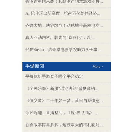
香港馆重磅来袭！18款港产创意游戏即将...
AI 陪伴玩出新高度，抢占万亿陪伴经济...
齐鲁大地，峡谷敢当！动感地带高校电竞...
真人互动内容厂牌走向“直营化”：以 ...
登陆Steam，温哥华电影学院助力学子事...
手游新闻
More >
平价低折手游盒子哪个平台稳定
《全民乐舞》新服“瑶池唐韵”盛夏邀约...
《侠义道》二十年如一梦，昔日与我快意...
综艺嗨翻、直播整活，《境·界 刀鸣》...
新春版本惊喜多多，这波泼天的福利轮到...