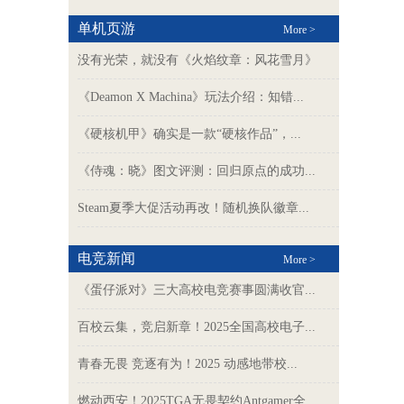
单机页游
More >
没有光荣，就没有《火焰纹章：风花雪月》
《Deamon X Machina》玩法介绍：知错...
《硬核机甲》确实是一款“硬核作品”，...
《侍魂：晓》图文评测：回归原点的成功...
Steam夏季大促活动再改！随机换队徽章...
电竞新闻
More >
《蛋仔派对》三大高校电竞赛事圆满收官...
百校云集，竞启新章！2025全国高校电子...
青春无畏 竞逐有为！2025 动感地带校...
燃动西安！2025TGA无畏契约Antgamer全...