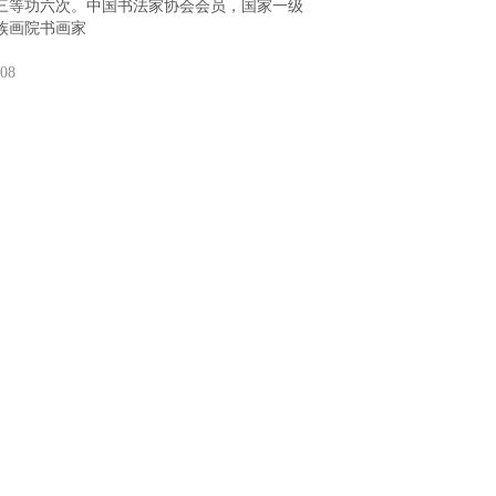
三等功六次。中国书法家协会会员，国家一级
族画院书画家
-08