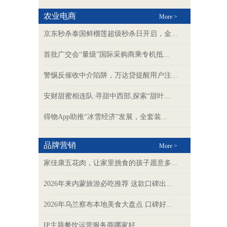
农业电商
More >
京东秒杀泰国鲜榴莲超级秒杀日开启，金...
首批广交会“量级”国际采购商乘专机抵...
警惕反催收中介陷阱，万达贷提醒用户注...
安财甜蜜相连队:寻甜中西部,探索“甜叶...
得物App助推“冰雪经济”发展，全套装...
品牌营销
More >
家佳康五花肉，让家里挑食的孩子愿意多...
2026年来内蒙旅游必吃推荐 这款口碑出...
2026年乌兰察布本地美食大盘点 口碑好...
IP主题餐饮运营服务商哪家好