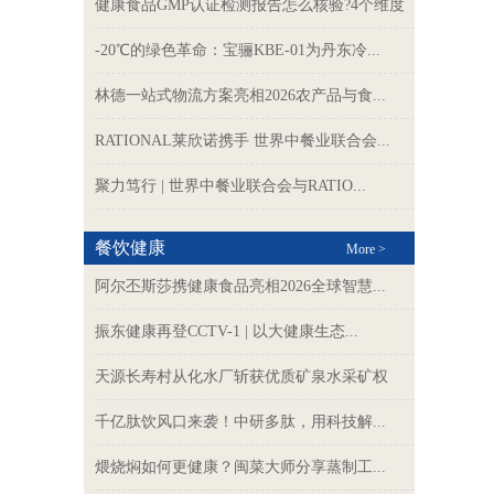
健康食品GMP认证检测报告怎么核验?4个维度
-20℃的绿色革命：宝骊KBE-01为丹东冷...
林德一站式物流方案亮相2026农产品与食...
RATIONAL莱欣诺携手 世界中餐业联合会...
聚力笃行 | 世界中餐业联合会与RATIO...
餐饮健康
More >
阿尔丕斯莎携健康食品亮相2026全球智慧...
振东健康再登CCTV-1 | 以大健康生态...
天源长寿村从化水厂斩获优质矿泉水采矿权
千亿肽饮风口来袭！中研多肽，用科技解...
煨烧焖如何更健康？闽菜大师分享蒸制工...