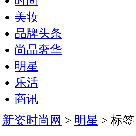
时尚
美妆
品牌头条
尚品奢华
明星
乐活
商讯
新姿时尚网
>
明星
> 标