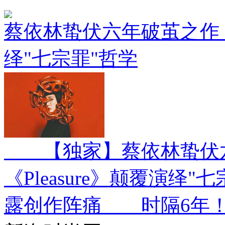
蔡依林蛰伏六年破茧之作！新
绎"七宗罪"哲学
【独家】蔡依林蛰伏六
《Pleasure》颠覆演
露创作阵痛 时隔6年！天