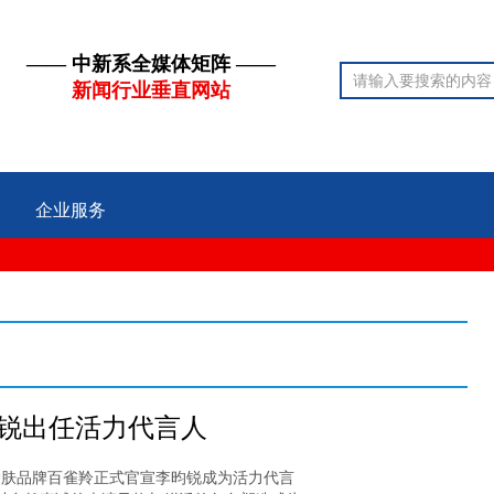
—— 中新系全媒体矩阵 ——
新闻行业垂直网站
企业服务
昀锐出任活力代言人
国货护肤品牌百雀羚正式官宣李昀锐成为活力代言