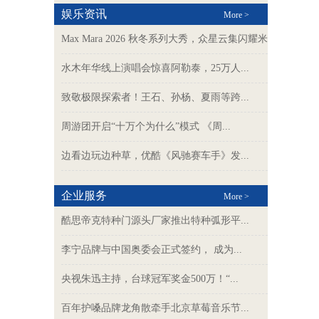
娱乐资讯
More >
Max Mara 2026 秋冬系列大秀，众星云集闪耀米
兰
水木年华线上演唱会惊喜阿勒泰，25万人...
致敬极限探索者！王石、孙杨、夏雨等跨...
周游团开启“十万个为什么”模式 《周...
边看边玩边种草，优酷《风驰赛车手》发...
企业服务
More >
酷思帝克特种门源头厂家推出特种弧形平...
李宁品牌与中国奥委会正式签约， 成为...
央视朱迅主持，台球冠军奖金500万！“...
百年护嗓品牌龙角散牵手北京草莓音乐节...