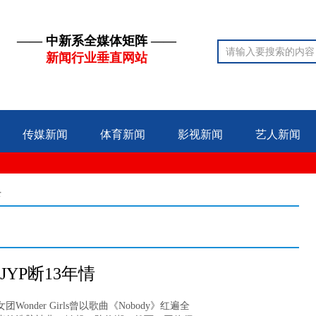
—— 中新系全媒体矩阵 ——
新闻行业垂直网站
传媒新闻
体育新闻
影视新闻
艺人新闻
录
开JYP断13年情
onder Girls曾以歌曲《Nobody》红遍全