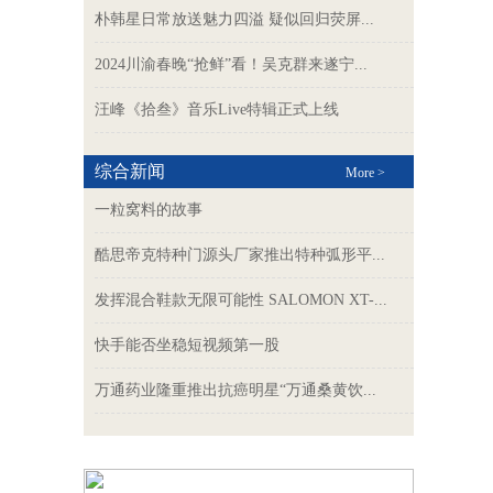
朴韩星日常放送魅力四溢 疑似回归荧屏...
2024川渝春晚“抢鲜”看！吴克群来遂宁...
汪峰《拾叁》音乐Live特辑正式上线
综合新闻
More >
一粒窝料的故事
酷思帝克特种门源头厂家推出特种弧形平...
发挥混合鞋款无限可能性 SALOMON XT-...
快手能否坐稳短视频第一股
万通药业隆重推出抗癌明星“万通桑黄饮...