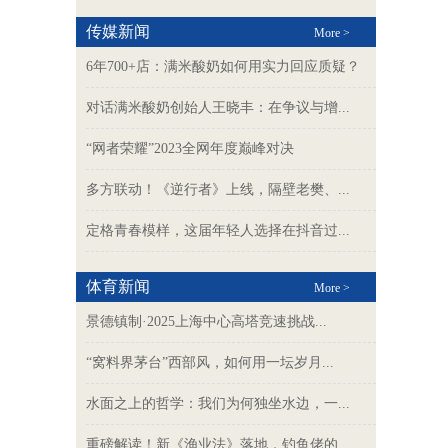
传媒新闻
More >
6年700+店：满米酸奶如何用实力回应质疑？
对话满米酸奶创始人王晓丰：在争议与增...
“网者荣耀”2023全网年度巅峰对决
多方联动！《逆行者》上线，隔壁老樊、...
定格青春模样，这届年轻人选择在抖音过...
体育新闻
More >
景德镇制·‌2025上海中心高塔竞速挑战...
“窝料界茅台”西部风，如何用一坛岁月...
水面之上的哲学：我们为何独坐水边，一...
重磅解读！新《渔业法》落地，钓鱼佬的...