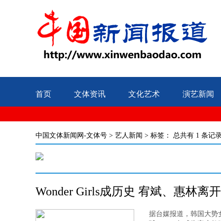
首页
文体资讯
文化艺术
演艺新闻
中国文体新闻网-文体号
>
艺人新闻
> 标签：
总共有 1 条记
Wonder Girls成历史 宥斌、惠林离
据台媒报道，韩国大势女团W