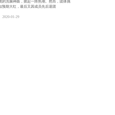
欲晓的洗脑神曲，掀起一阵热潮。然而，团体偶
如预期大红，最后又因成员先后退团
2020-01-29