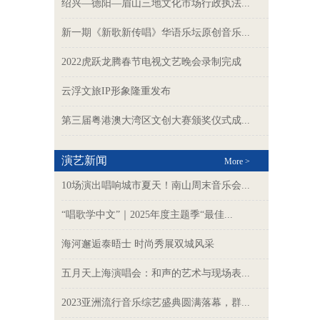
绍兴—德阳—眉山三地文化市场行政执法...
新一期《新歌新传唱》华语乐坛原创音乐...
2022虎跃龙腾春节电视文艺晚会录制完成
云浮文旅IP形象隆重发布
第三届粤港澳大湾区文创大赛颁奖仪式成...
演艺新闻
More >
10场演出唱响城市夏天！南山周末音乐会...
“唱歌学中文”｜2025年度主题季“最佳...
海河邂逅泰晤士 时尚秀展双城风采
五月天上海演唱会：和声的艺术与现场表...
2023亚洲流行音乐综艺盛典圆满落幕，群...