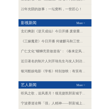
22年光阴的故事：一坛窝料，一世匠心！
影视新闻
More >
玄幻爽剧《逆天成仙》今日开播 废柴重...
《三嫁魔君》今日开播 何健麒马秋三世...
广仁文化"螺蛳壳里做道场"：《春来定风...
近日著名的制片人刘开珞先生与友人到访...
银河酷娱电影《学爸》特别放映：有笑有...
艺人新闻
More >
听风之歌，追风逐月！领克捷凯郭富城于...
宁波赛道诠释「强」人精神——郭富城上...