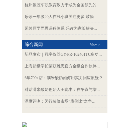
杭州聚胜军职教育致力于成为全国领先的...
乐读一年级20人在线小班关注更多 鼓励...
延续原学而思课程体系 乐读为家长解决...
综合新闻
More >
新品发布｜冠宇仪器GY-PR-102461TC多功...
上海超级学长荣获雅思官方金级合作伙伴...
6年700+店：满米酸奶如何用实力回应质疑？
对话满米酸奶创始人王晓丰：在争议与增...
深度评测：闵行装修市场“质价比”之争...