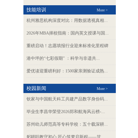
技能培训
More >
杭州雅思机构深度对比：用数据透视真相...
2026年MBA择校指南：国内英文授课与国...
重磅启动！志愿填报行业迎来标准化里程碑
港中坪的“七彩假期” ：科学与非遗共...
爱优读迎重磅利好：1500家亲测验证成熟...
校园新闻
More >
钦家与中国航天科工共建产品数字身份码...
毕业生李昌华荣登2026郑和航海风云榜-...
苏州幼儿师范高等专科学校：五十载深耕...
躬耕职教守初心 匠心筑梦启新程——甘...