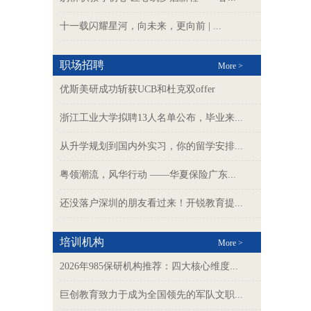
十一载闪耀星河，向未来，更向前 | ...
职场招聘
More >
优斯美研成功斩获UCB和杜克双offer
浙江工业大学拟聘13人名单公布，毕业来...
从升学规划到国内外实习，你的留学安排...
粤领潮流，风华行动 ——华夏保险广东...
还没落户深圳的朋友看过来！开锐教育提...
培训机构
More >
2026年985保研机构推荐：四大核心维度...
巨创教育致力于成为全国领先的军队文职...