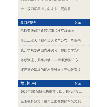
十一载闪耀星河，向未来，更向前 | ...
职场招聘
More >
优斯美研成功斩获UCB和杜克双offer
浙江工业大学拟聘13人名单公布，毕业来...
从升学规划到国内外实习，你的留学安排...
粤领潮流，风华行动 ——华夏保险广东...
还没落户深圳的朋友看过来！开锐教育提...
培训机构
More >
2026年985保研机构推荐：四大核心维度...
巨创教育致力于成为全国领先的军队文职...