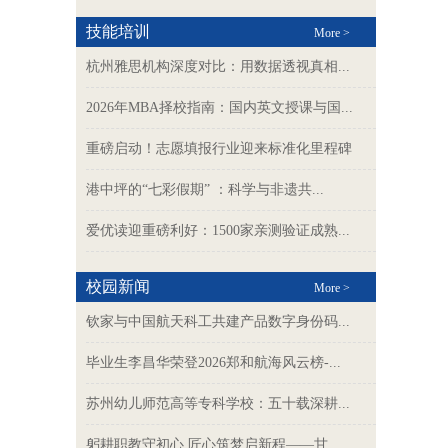
技能培训
More >
杭州雅思机构深度对比：用数据透视真相...
2026年MBA择校指南：国内英文授课与国...
重磅启动！志愿填报行业迎来标准化里程碑
港中坪的“七彩假期” ：科学与非遗共...
爱优读迎重磅利好：1500家亲测验证成熟...
校园新闻
More >
钦家与中国航天科工共建产品数字身份码...
毕业生李昌华荣登2026郑和航海风云榜-...
苏州幼儿师范高等专科学校：五十载深耕...
躬耕职教守初心 匠心筑梦启新程——甘...