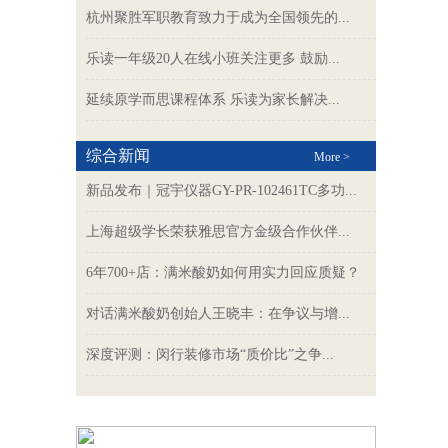
杭州聚胜军职教育致力于成为全国领先的...
乐读一年级20人在线小班关注更多 鼓励...
延续原学而思课程体系 乐读为家长解决...
综合新闻
More >
新品发布｜冠宇仪器GY-PR-102461TC多功...
上海超级学长荣获雅思官方金级合作伙伴...
6年700+店：满米酸奶如何用实力回应质疑？
对话满米酸奶创始人王晓丰：在争议与增...
深度评测：闵行装修市场“质价比”之争...