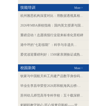
技能培训
More >
杭州雅思机构深度对比：用数据透视真相...
2026年MBA择校指南：国内英文授课与国...
重磅启动！志愿填报行业迎来标准化里程碑
港中坪的“七彩假期” ：科学与非遗共...
爱优读迎重磅利好：1500家亲测验证成熟...
校园新闻
More >
钦家与中国航天科工共建产品数字身份码...
毕业生李昌华荣登2026郑和航海风云榜-...
苏州幼儿师范高等专科学校：五十载深耕...
躬耕职教守初心 匠心筑梦启新程——甘...