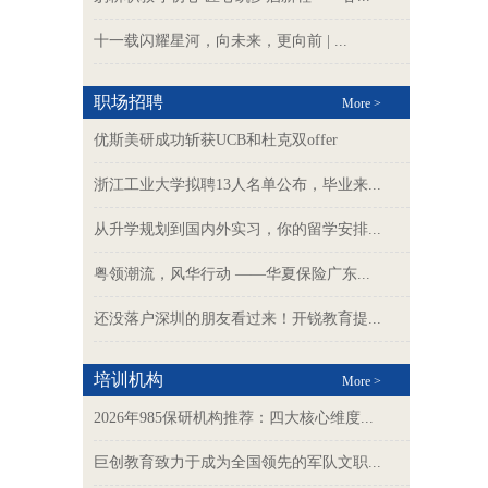
十一载闪耀星河，向未来，更向前 | ...
职场招聘
More >
优斯美研成功斩获UCB和杜克双offer
浙江工业大学拟聘13人名单公布，毕业来...
从升学规划到国内外实习，你的留学安排...
粤领潮流，风华行动 ——华夏保险广东...
还没落户深圳的朋友看过来！开锐教育提...
培训机构
More >
2026年985保研机构推荐：四大核心维度...
巨创教育致力于成为全国领先的军队文职...