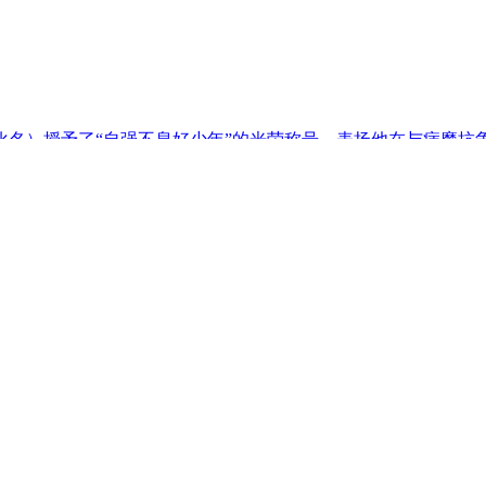
化名）授予了“自强不息好少年”的光荣称号，表扬他在与病魔抗
在北京圆满举行。作为综合性教育课外辅导机构，乐课力教育凭借其