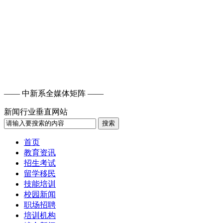
—— 中新系全媒体矩阵 ——
新闻行业垂直网站
搜索
首页
教育资讯
招生考试
留学移民
技能培训
校园新闻
职场招聘
培训机构