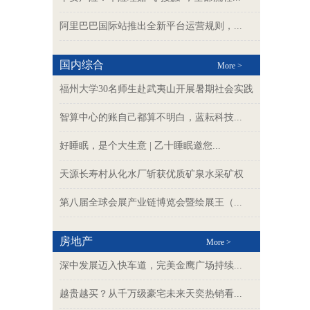
阿里巴巴国际站推出全新平台运营规则，...
国内综合
More >
福州大学30名师生赴武夷山开展暑期社会实践
智算中心的账自己都算不明白，蓝耘科技...
好睡眠，是个大生意 | 乙十睡眠邀您...
天源长寿村从化水厂斩获优质矿泉水采矿权
第八届全球会展产业链博览会暨绘展王（...
房地产
More >
深中发展迈入快车道，完美金鹰广场持续...
越贵越买？从千万级豪宅未来天奕热销看...