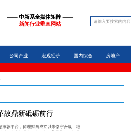
—— 中新系全媒体矩阵 ——
新闻行业垂直网站
公司产业
宏观经济
国内综合
房地产
录
革故鼎新砥砺前行
息推荐平台，简理财自成立以来恪守合规，稳