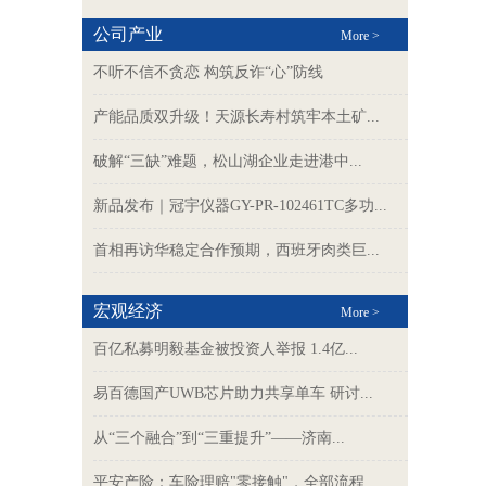
公司产业
More >
不听不信不贪恋 构筑反诈“心”防线
产能品质双升级！天源长寿村筑牢本土矿...
破解“三缺”难题，松山湖企业走进港中...
新品发布｜冠宇仪器GY-PR-102461TC多功...
首相再访华稳定合作预期，西班牙肉类巨...
宏观经济
More >
百亿私募明毅基金被投资人举报 1.4亿...
易百德国产UWB芯片助力共享单车 研讨...
从“三个融合”到“三重提升”——济南...
平安产险：车险理赔"零接触"，全部流程...