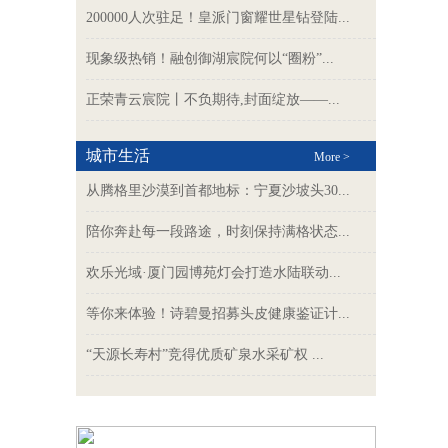
200000人次驻足！皇派门窗耀世星钻登陆...
现象级热销！融创御湖宸院何以“圈粉”...
正荣青云宸院丨不负期待,封面绽放——...
城市生活
More >
从腾格里沙漠到首都地标：宁夏沙坡头30...
陪你奔赴每一段路途，时刻保持满格状态...
欢乐光域·厦门园博苑灯会打造水陆联动...
等你来体验！诗碧曼招募头皮健康鉴证计...
“天源长寿村”竞得优质矿泉水采矿权 ...