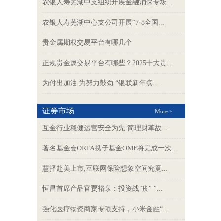
农银人寿芜湖中支组织开展金融消保专场...
农银人寿芜湖中心支公司开展“7·8全国...
贵金属期权交易平台有哪几个
正规贵金属交易平台有哪些？2025十大贵...
为付出加油 为努力鼓劲 “银联新年缤...
证券市场
More >
互金行业稳健运营安全为先 简理财革故...
著名基金会ORTA携子基金OMF将完成一次...
慧择赴美上市,互联网保险想象空间究竟...
恒昌首席产品官贾裕泉：投资战"疫" "...
强化医疗物资商家专项支持，小米金融“...