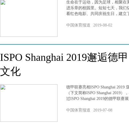
生命在于运动，因为足球，相聚在
进乐章的校园里。短短七天，我们
看红色电影、共同庆祝生日，建立
中国体育报道
2019-08-02
ISPO Shanghai 2019
文化
德甲联赛亮相ISPO Shanghai 2
（下文简称ISPO Shanghai 20
过ISPO Shanghai 2019的德甲联赛
中国体育报道
2019-07-08