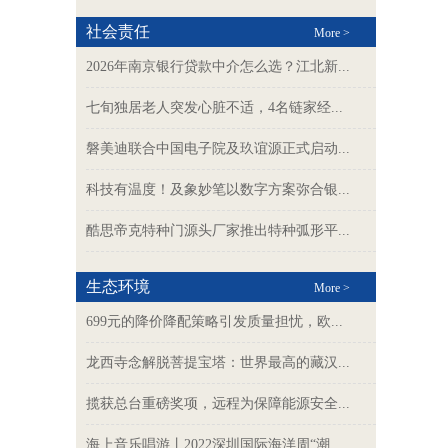
社会责任
More >
2026年南京银行贷款中介怎么选？江北新...
七旬独居老人突发心脏不适，4名链家经...
磐美迪联合中国电子院及玖谊源正式启动...
科技有温度！及象妙笔以数字方案弥合银...
酷思帝克特种门源头厂家推出特种弧形平...
生态环境
More >
699元的降价降配策略引发质量担忧，欧...
龙西寺念解脱菩提宝塔：世界最高的藏汉...
揽获总台重磅奖项，远程为保障能源安全...
海上音乐唱游丨2022深圳国际海洋周“潮...