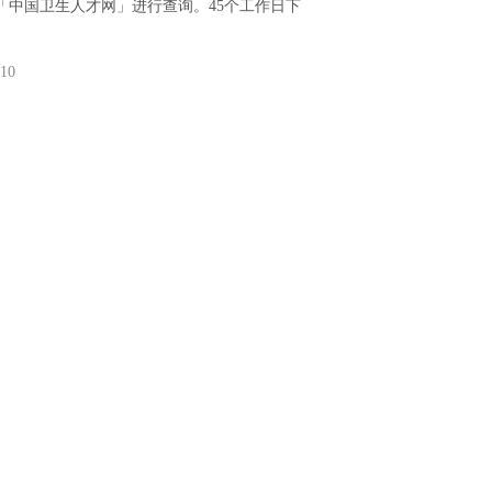
「中国卫生人才网」进行查询。45个工作日下
-10