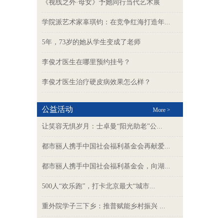
《视线之外·母女》予她同行当代艺术展
学院派艺术家辜琪钧：在竞争红海打造年...
5年，73岁的她从学生变成了老师
李俊才医生在哪里预约挂号？
李俊才医生治疗硬皮病效果怎么样？
公益活动
More >
让笑容无惧岁月：士卓曼“阳光助老”公...
都市丽人携手中国社会福利基金会再献爱...
都市丽人携手中国社会福利基金会，向湖...
500人“欢乐跑”，打卡北京最大“城市...
重外院学子三下乡：推普赋能乡村振兴 ...