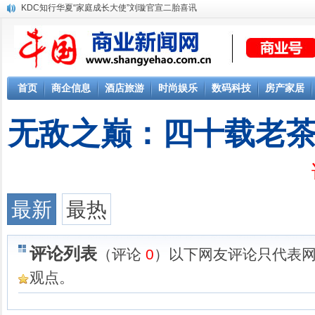
KDC知行华夏“家庭成长大使”刘璇官宣二胎喜讯
首页
商企信息
酒店旅游
时尚娱乐
数码科技
房产家居
无敌之巅：四十载老
最新
最热
评论列表
（评论
0
）以下网友评论只代表
观点。